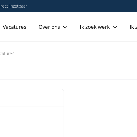
rect inzetbaar
Vacatures
Over ons
Ik zoek werk
Ik
acature?