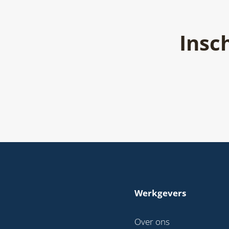
Insc
Werkgevers
Over ons