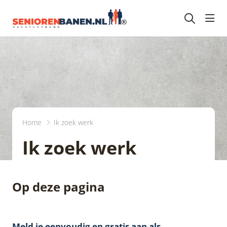
head
Home
Ik zoek werk
Ik zoek werk
Op deze pagina
Meld je eenvoudig en gratis aan als