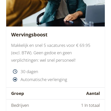
Wervingsboost
Makkelijk en snel 5 vacatures voor € 69.95
(excl. BTW). Geen gedoe en geen
verplichtingen: wel snel personeel!
30 dagen
Automatische verlenging
Groep
Aantal
Bedrijven
1 In totaal