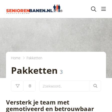
head
Home
Pakketten
Pakketten
3
Versterk je team met
gemotiveerd en betrouwbaar