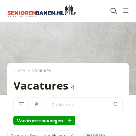
head
Home
Vacatures
Vacatures
4
Vacature toevoegen
Filters wissen
Toerisme, Recreatie en Horeca