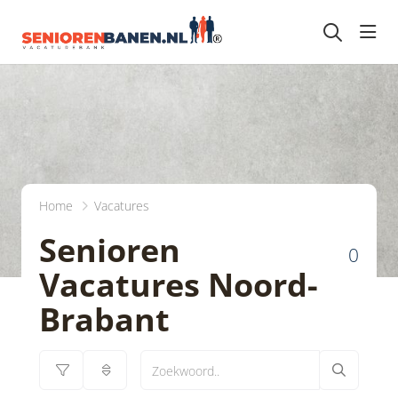
head
Home
Vacatures
Senioren
0
Vacatures Noord-
Brabant