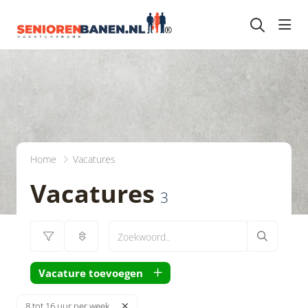
head
Home
Vacatures
Vacatures
3
Vacature toevoegen
8 tot 16 uur per week