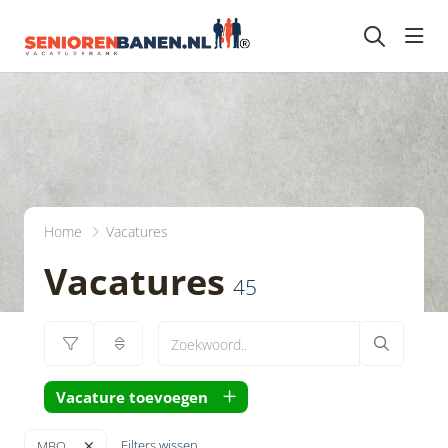
head
Home
Vacatures
Vacatures
45
Vacature toevoegen
Filters wissen
MBO