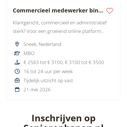
Commercieel medewerker binnendienst
Klantgericht, commercieel en administratief
sterk? Voor een groeiend online platform
zoeken wij een commercieel medewerker
Sneek, Nederland
binnendienst voor 3 dagen per week.
MBO
Afwisselende functie binnen een nuchter
€ 2583 tot € 3100, € 3100 tot € 3500
bedrijf met korte lijnen.
16 tot 24 uur per week
Tijdelijk uitzicht op vast
21 mei 2026
Inschrijven op