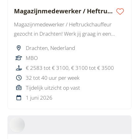
Magazijnmedewerker / Heftruckchauffeur / Logistiek Medewerker RVS
Magazijnmedewerker / Heftruckchauffeur
gezocht in Drachten! Werk jij graag in een
technisch magazijn met RVS en houd je van
Drachten, Nederland
aanpakken? Dan is dit jouw baan. Afwisselend
MBO
werk, goed salaris en kans op vast werk.
€ 2583 tot € 3100, € 3100 tot € 3500
32 tot 40 uur per week
Tijdelijk uitzicht op vast
1 juni 2026