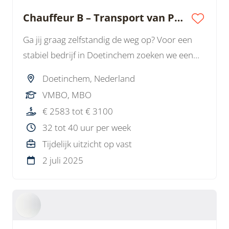
Chauffeur B – Transport van PVC-buizen
Ga jij graag zelfstandig de weg op? Voor een
stabiel bedrijf in Doetinchem zoeken we een
Chauffeur B voor het vervoeren van Pvc-
Doetinchem, Nederland
buizen. Een afwisselende baan met vaste uren,
VMBO, MBO
veel vrijheid en uitzicht op een vast
€ 2583 tot € 3100
dienstverband.
32 tot 40 uur per week
Tijdelijk uitzicht op vast
2 juli 2025