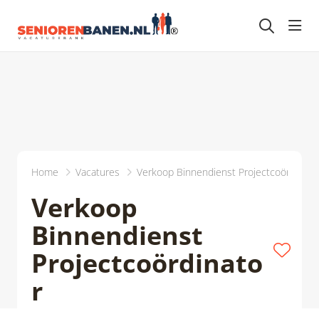
head
Home
Vacatures
Verkoop Binnendienst Projectcoördinato
Verkoop
Binnendienst
Projectcoördinato
r