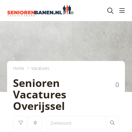
head
Home
Vacatures
Senioren
0
Vacatures
Overijssel