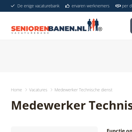
De enige vacaturebank
ervaren werknemers
per di
Home
Vacatures
Medewerker Technische dienst
Medewerker Technis
Functie o