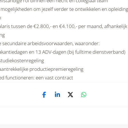
lfstandige rol binnen een hecht en collegiaal team
 mogelijkheden om jezelf verder te ontwikkelen en opleidin
n
laris tussen de €2.800,- en €4.100,- per maand, afhankelijk
ing
 secundaire arbeidsvoorwaarden, waaronder:
vakantiedagen en 13 ADV-dagen (bij fulltime dienstverband)
 studiekostenregeling
 aantrekkelijke productiepremieregeling
ed functioneren: een vast contract