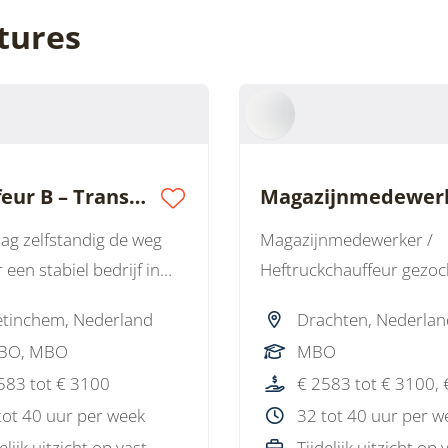
tures
Chauffeur B – Transport van PVC-buizen
raag zelfstandig de weg
Magazijnmedewerker /
 een stabiel bedrijf in
Heftruckchauffeur gezoc
hem zoeken we een
Drachten! Werk jij graag 
tinchem, Nederland
Drachten, Nederla
r B voor het vervoeren
technisch magazijn met 
BO, MBO
MBO
buizen. Een afwisselende
houd je van aanpakken? 
583 tot € 3100
 vaste uren, veel
dit jouw baan. Afwissele
tot 40 uur per week
32 tot 40 uur per w
en uitzicht op een vast
goed salaris en kans op 
elijk uitzicht op vast
Tijdelijk uitzicht op 