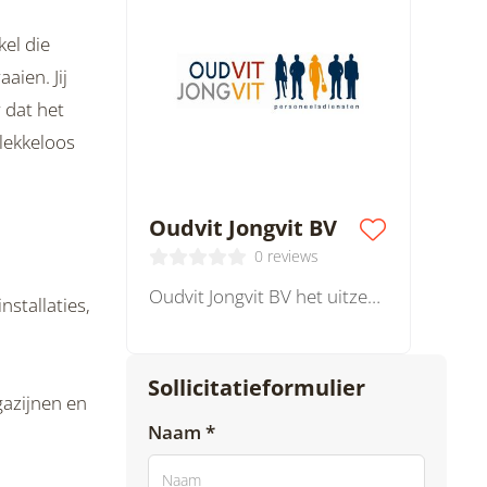
el die
aien. Jij
 dat het
vlekkeloos
Oudvit Jongvit BV
0 reviews
Oudvit Jongvit BV het uitzendbureau voor 50 plussers, vutters en gepensioneerden.
stallaties,
Sollicitatieformulier
gazijnen en
Naam *