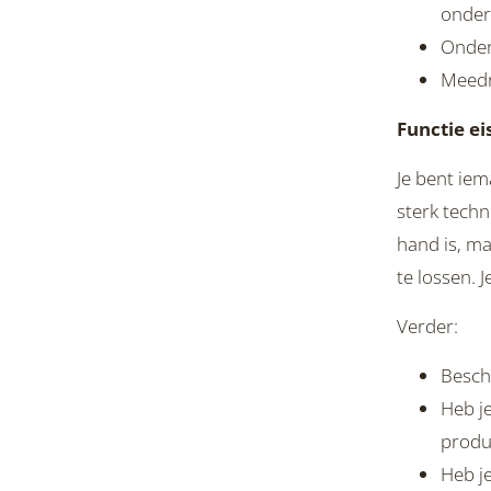
onder
Onder
Meedr
Functie ei
Je bent ie
sterk techn
hand is, ma
te lossen. 
Verder:
Besch
Heb je
produ
Heb je