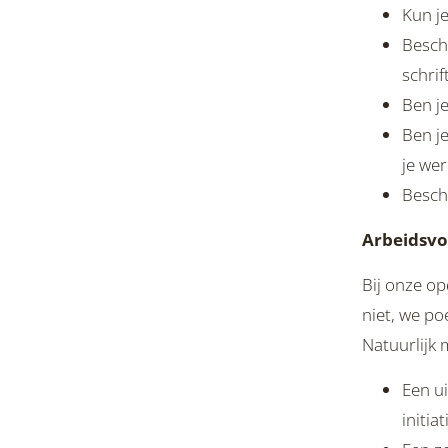
Kun j
Besch
schrift
Ben je
Ben j
je wer
Beschi
Arbeidsv
Bij onze op
niet, we p
Natuurlijk 
Een u
initiat