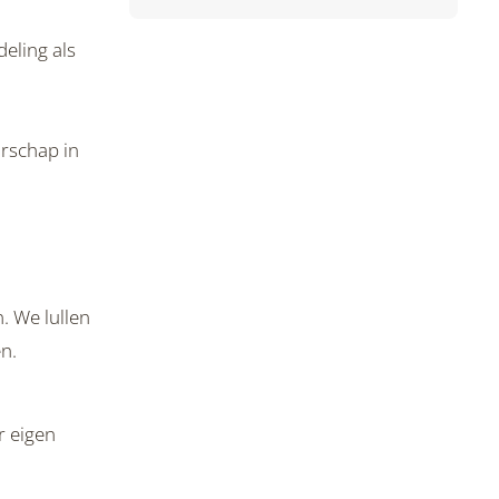
eling als
rschap in
. We lullen
n.
r eigen