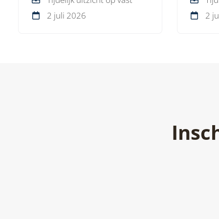
linnengoed.
dienstv
2 juli 2026
2 j
Insc