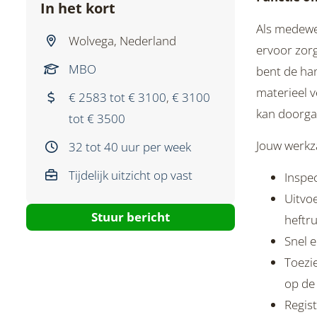
In het kort
Als medewe
Wolvega, Nederland
ervoor zorgt
MBO
bent de han
materieel v
€ 2583 tot € 3100
,
€ 3100
kan doorga
tot € 3500
Jouw werkz
32 tot 40 uur per week
Tijdelijk uitzicht op vast
Inspec
Uitvoe
Stuur bericht
heftr
Snel 
Toezie
op de
Regis