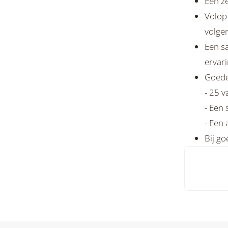
Een ze
Volop
volge
Een sa
ervar
Goede
- 25 
- Een
- Een
Bij go