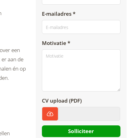
n
E-mailadres *
Motivatie *
 over een
t er aan de
rhalen én op
den.
CV upload (PDF)
Solliciteer
ellen