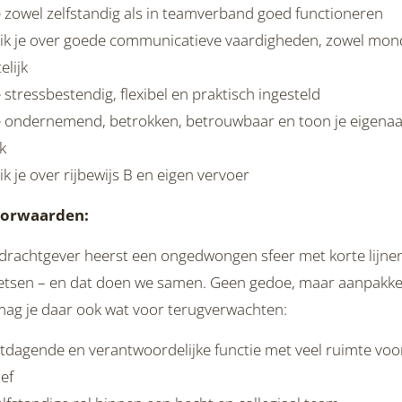
e zowel zelfstandig als in teamverband goed functioneren
ik je over goede communicatieve vaardigheden, zowel mond
elijk
 stressbestendig, flexibel en praktisch ingesteld
e ondernemend, betrokken, betrouwbaar en toon je eigenaa
k
k je over rijbewijs B en eigen vervoer
oorwaarden:
drachtgever heerst een ongedwongen sfeer met korte lijnen
oetsen – en dat doen we samen. Geen gedoe, maar aanpakke
mag je daar ook wat voor terugverwachten:
itdagende en verantwoordelijke functie met veel ruimte voo
ief