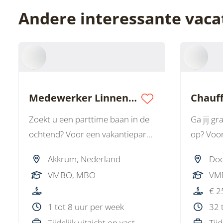
Andere interessante vaca
Medewerker Linnenservice (Rijbewijs B)
Zoekt u een parttime baan in de
Ga jij g
ochtend? Voor een vakantiepark
op? Voor
in de regio Akkrum zoeken we
Doetinc
Akkrum, Nederland
Doe
een Medewerker Linnenservice.
Chauffeu
VMBO, MBO
VM
U werkt zelfstandig, bent lekker
van Pvc-
€ 2
onderweg en zorgt voor het
baan met
1 tot 8 uur per week
32 
ophalen en bezorgen van
vrijheid 
Tijdelijk uitzicht op vast
Tijd