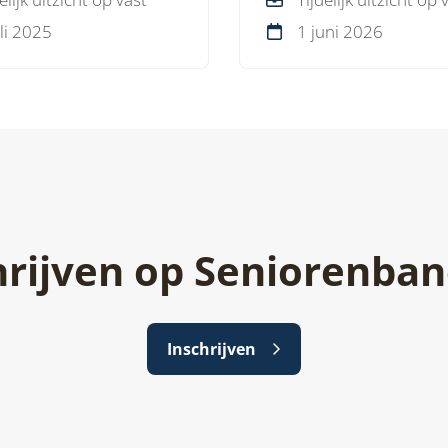
erband.
werk.
uli 2025
1 juni 2026
hrijven op Seniorenban
Inschrijven