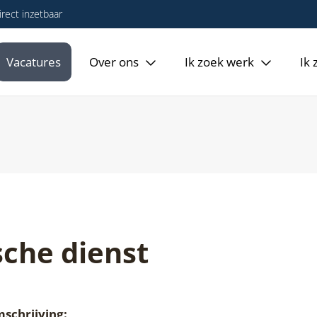
rect inzetbaar
Vacatures
Over ons
Ik zoek werk
Ik
che dienst
mschrijving: