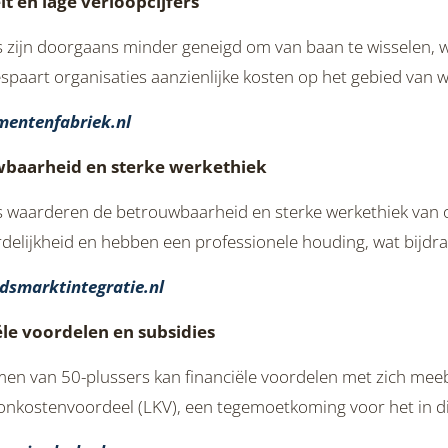
eit en lage verloopcijfers
 zijn doorgaans minder geneigd om van baan te wisselen, w
bespaart organisaties aanzienlijke kosten op het gebied van 
mentenfabriek.nl
wbaarheid en sterke werkethiek
 waarderen de betrouwbaarheid en sterke werkethiek van 
delijkheid en hebben een professionele houding, wat bijdr
dsmarktintegratie.nl
ële voordelen en subsidies
en van 50-plussers kan financiële voordelen met zich me
oonkostenvoordeel (LKV), een tegemoetkoming voor het in 