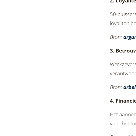
2. Loyalit
50-plussers
loyaliteit 
Bron:
argu
3. Betrou
Werkgevers
verantwoor
Bron:
arbei
4. Financi
Het aannem
voor het l