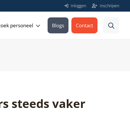
Inloggen
Inschrijven
 zoek personeel
Blogs
Contact
s steeds vaker