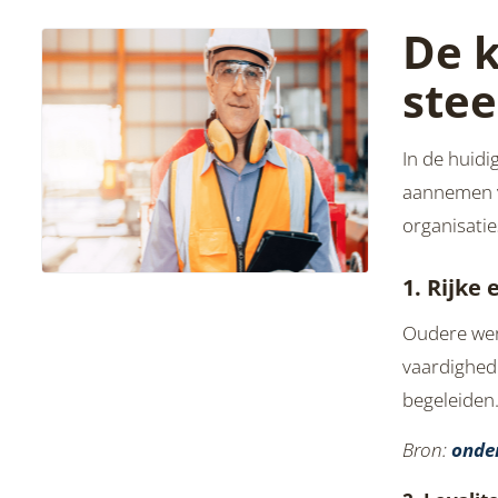
De 
stee
In de huidi
aannemen va
organisatie
1. Rijke
Oudere wer
vaardighede
begeleiden.
Bron:
onde