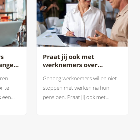
rs
Praat jij ook met
anger
werknemers over
doorwerken na de AOW?
aren
Genoeg werknemers willen niet
r te
stoppen met werken na hun
s een
pensioen. Praat jij ook met
werknemenrs over doorwerken
na de AOW-leeftijd?