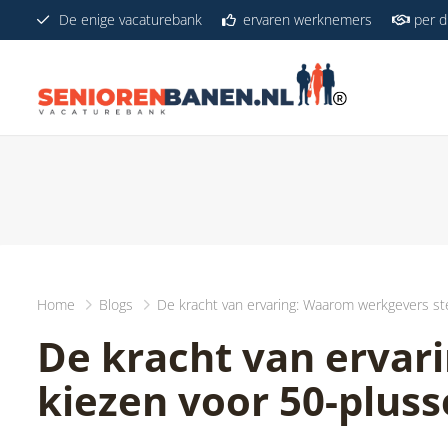
De enige vacaturebank
ervaren werknemers
per di
Home
Blogs
De kracht van ervaring: Waarom werkgevers st
De kracht van ervar
kiezen voor 50-pluss