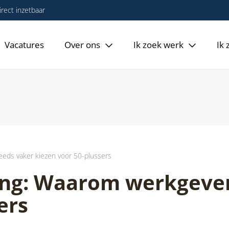
rect inzetbaar
Vacatures
Over ons
Ik zoek werk
Ik
eeds vaker kiezen voor 50-plussers
ing: Waarom werkgever
ers