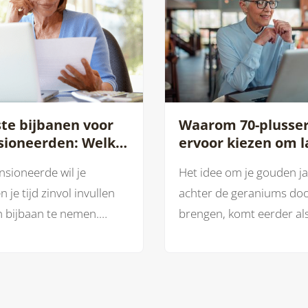
te bijbanen voor
Waarom 70-plusse
sioneerden: Welke
ervoor kiezen om l
en zitten om jou te
door te werken
nsioneerde wil je
Het idee om je gouden j
en?
 je tijd zinvol invullen
achter de geraniums doo
 bijbaan te nemen.
brengen, komt eerder al
 zijn er tal van sectoren
schrik dan een wens.
oek zijn naar ervaren en
bare werknemers zoals