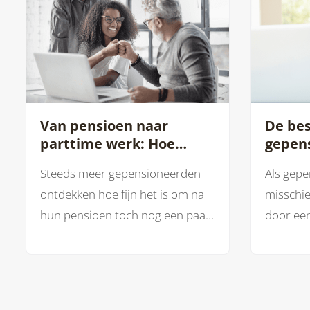
Van pensioen naar
De bes
parttime werk: Hoe
gepen
flexibel bijverdienen je
sector
Steeds meer gepensioneerden
Als gepe
leven verrijkt
spring
ontdekken hoe fijn het is om na
misschien
hun pensioen toch nog een paar
door een
uurtjes te blijven werken. Niet
Gelukkig
omdat het moet, maar omdat
die op z
het leuk is!
betrouw
jij.