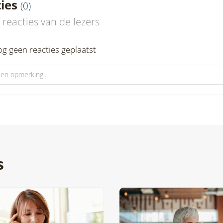
ties
(
0
)
e reacties van de lezers
nog geen reacties geplaatst
s