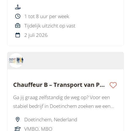
voor het ophalen en bezorgen van linnengoed.
1 tot 8 uur per week
Tijdelijk uitzicht op vast
2 juli 2026
Chauffeur B – Transport van PVC-buizen
Ga jij graag zelfstandig de weg op? Voor een
stabiel bedrijf in Doetinchem zoeken we een
Chauffeur B voor het vervoeren van Pvc-
Doetinchem, Nederland
buizen. Een afwisselende baan met vaste uren,
VMBO, MBO