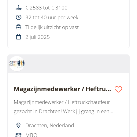
veel vrijheid en uitzicht op een vast
€ 2583 tot € 3100
dienstverband.
32 tot 40 uur per week
Tijdelijk uitzicht op vast
2 juli 2025
Magazijnmedewerker / Heftruckchauffeur / Logistiek Medewerker RVS
Magazijnmedewerker / Heftruckchauffeur
gezocht in Drachten! Werk jij graag in een
technisch magazijn met RVS en houd je van
Drachten, Nederland
aanpakken? Dan is dit jouw baan. Afwisselend
MBO