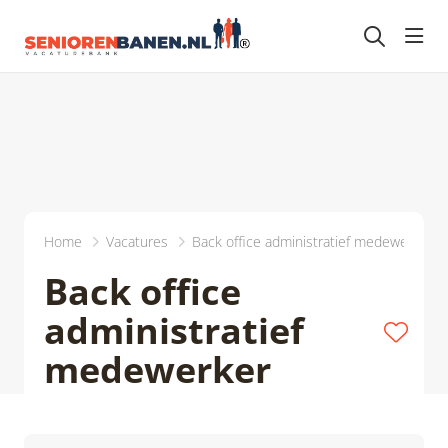
head
Home
Vacatures
Back office administratief medewerker
Back office
administratief
medewerker