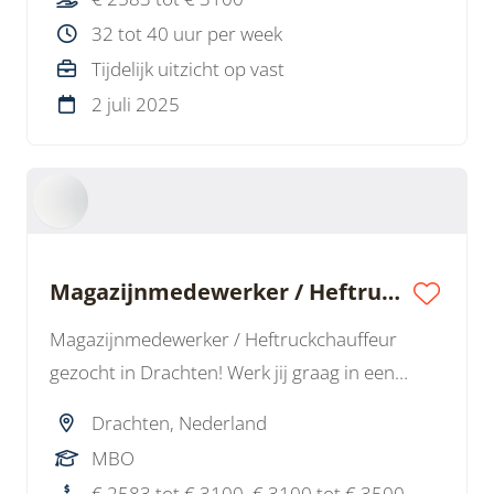
dienstverband.
32 tot 40 uur per week
Tijdelijk uitzicht op vast
2 juli 2025
Magazijnmedewerker / Heftruckchauffeur / Logistiek Medewerker RVS
Magazijnmedewerker / Heftruckchauffeur
gezocht in Drachten! Werk jij graag in een
technisch magazijn met RVS en houd je van
Drachten, Nederland
aanpakken? Dan is dit jouw baan. Afwisselend
MBO
werk, goed salaris en kans op vast werk.
€ 2583 tot € 3100, € 3100 tot € 3500