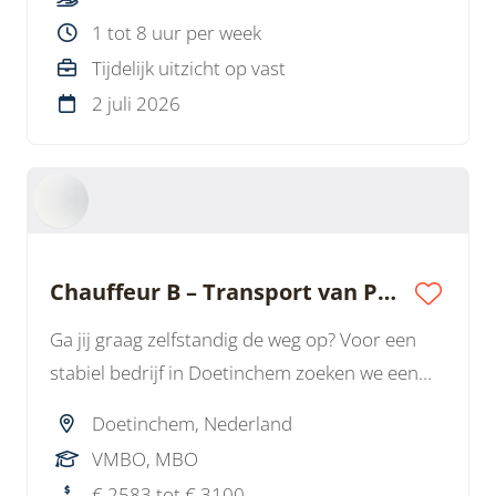
1 tot 8 uur per week
Tijdelijk uitzicht op vast
2 juli 2026
Chauffeur B – Transport van PVC-buizen
Ga jij graag zelfstandig de weg op? Voor een
stabiel bedrijf in Doetinchem zoeken we een
Chauffeur B voor het vervoeren van Pvc-
Doetinchem, Nederland
buizen. Een afwisselende baan met vaste uren,
VMBO, MBO
veel vrijheid en uitzicht op een vast
€ 2583 tot € 3100