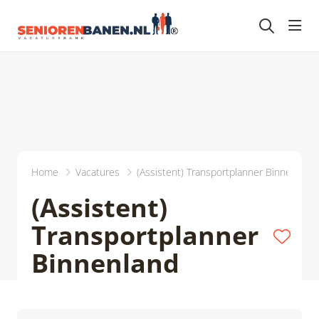
head
Home
Vacatures
(Assistent) Transportplanner Binnenland
(Assistent)
Transportplanner
Binnenland