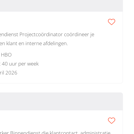
endienst Projectcoördinator coördineer je
sen klant en interne afdelingen.
 HBO
t 40 uur per week
ril 2026
ker Binnendienst die klantcontact, administratie