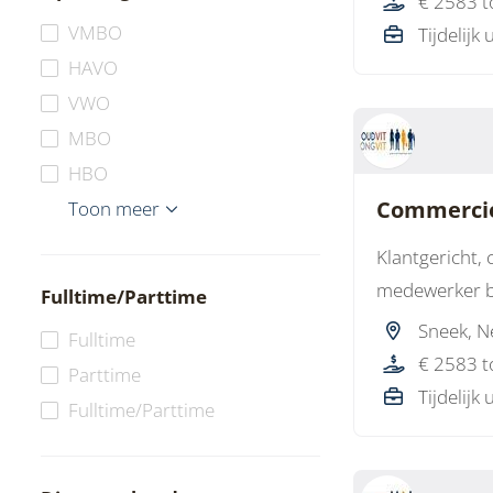
€ 2583 t
VMBO
Tijdelijk 
HAVO
VWO
MBO
HBO
Commercie
WO
Overig
Toon meer
Klantgericht,
medewerker bi
Fulltime/Parttime
Sneek, N
Fulltime
€ 2583 t
Parttime
Tijdelijk 
Fulltime/Parttime