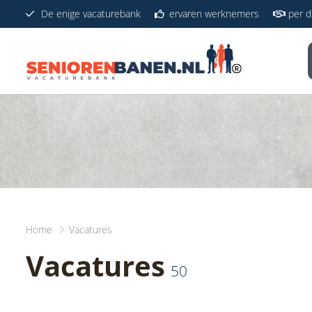
De enige vacaturebank
ervaren werknemers
per di
Home
Vacatures
Vacatures
50