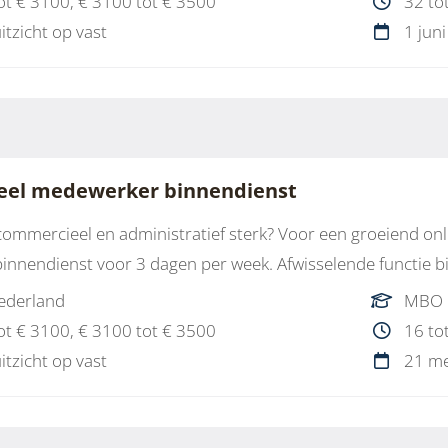
ot € 3100, € 3100 tot € 3500
32 to
uitzicht op vast
1 jun
el medewerker binnendienst
 commercieel en administratief sterk? Voor een groeiend on
nnendienst voor 3 dagen per week. Afwisselende functie bin
ederland
MBO
ot € 3100, € 3100 tot € 3500
16 to
uitzicht op vast
21 me