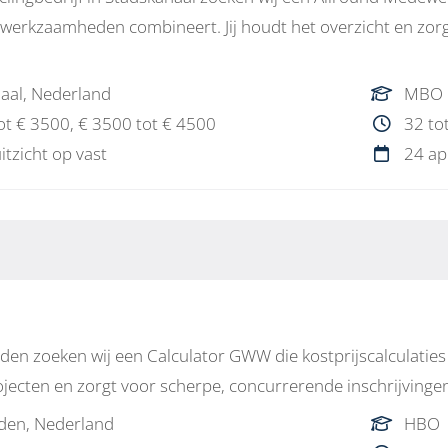
 werkzaamheden combineert. Jij houdt het overzicht en zorgt
aal, Nederland
MBO
ot € 3500, € 3500 tot € 4500
32 to
uitzicht op vast
24 ap
en zoeken wij een Calculator GWW die kostprijscalculaties m
ojecten en zorgt voor scherpe, concurrerende inschrijvinge
den, Nederland
HBO