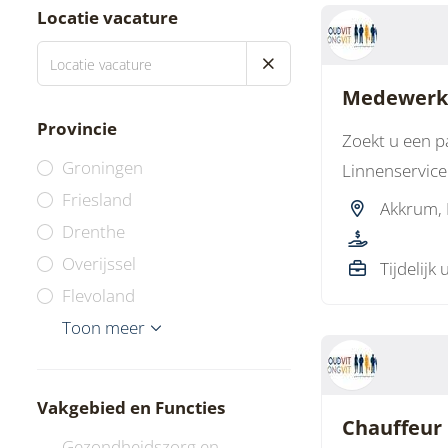
Locatie vacature
Medewerker
Provincie
Zoekt u een p
Groningen
Linnenservice
Friesland
Akkrum,
Drenthe
Overijssel
Tijdelijk 
Flevoland
Gelderland
Utrecht
Noord-Holland
Zuid-Holland
Zeeland
Noord-Brabant
Limburg
Toon meer
Vakgebied en Functies
Chauffeur 
Gezondheidszorg en