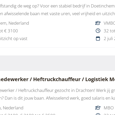
zelfstandig de weg op? Voor een stabiel bedrijf in Doetinch
n afwisselende baan met vaste uren, veel vrijheid en uitzic
hem, Nederland
VMBO
ot € 3100
32 to
uitzicht op vast
2 juli
edewerker / Heftruckchauffeur / Logistiek 
erker / Heftruckchauffeur gezocht in Drachten! Werk jij g
? Dan is dit jouw baan. Afwisselend werk, goed salaris en k
, Nederland
MBO