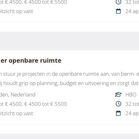
ot € 4500, € 4500 tot € 5500
32 to
uitzicht op vast
24 ap
der openbare ruimte
 stuur je projecten in de openbare ruimte aan, van berm-
Jij houdt grip op planning, budget en uitvoering en zorgt dat a
den, Nederland
HBO
ot € 4500, € 4500 tot € 5500
32 to
uitzicht op vast
24 ap