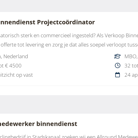
innendienst Projectcoördinator
isatorisch sterk en commercieel ingesteld? Als Verkoop Binn
offerte tot levering en zorg je dat alles soepel verloopt tus
, Nederland
MBO,
ot € 4500
32 to
uitzicht op vast
24 ap
medewerker binnendienst
clingbedrijf in Stadskanaal zoeken wij een Allround Medewer