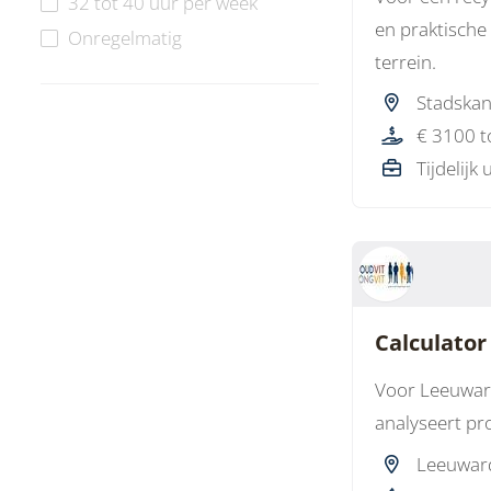
32 tot 40 uur per week
en praktische
Onregelmatig
terrein.
Stadskan
€ 3100 t
Tijdelijk 
Calculator
Voor Leeuward
analyseert pr
Leeuwar