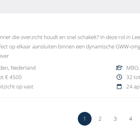
anner die overzicht houdt en snel schakelt? In deze rol in 
fect op elkaar aansluiten binnen een dynamische GWW-omgevi
ever
den, Nederland
MBO,
ot € 4500
32 to
uitzicht op vast
24 ap
1
2
3
4