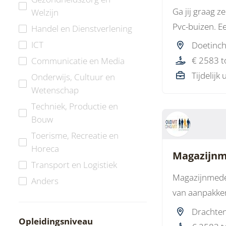
Ga jij graag 
Welzijn
Pvc-buizen. Ee
Handel en Dienstverlening
ICT
Doetinc
€ 2583 t
Communicatie en Media
Tijdelijk 
Onderwijs, Cultuur en
Wetenschap
Techniek, Productie en
Bouw
Toerisme, Recreatie en
Horeca
Magazijnm
Transport en Logistiek
Magazijnmedew
Anders
van aanpakken
Drachten
Opleidingsniveau