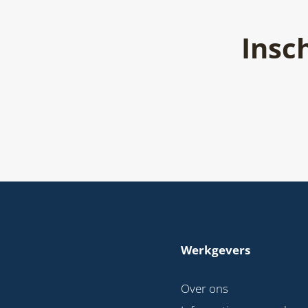
Insc
Werkgevers
Over ons