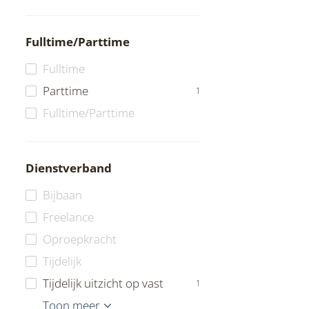
Fulltime/Parttime
Fulltime
Parttime
1
Fulltime/Parttime
Dienstverband
Bijbaan
Freelance
Oproepkracht
Tijdelijk
Tijdelijk uitzicht op vast
1
Vast
Vrijwilliger
ZZP
Toon meer