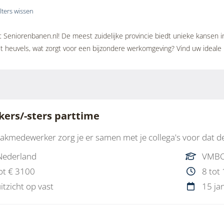
ilters wissen
Seniorenbanen.nl! De meest zuidelijke provincie biedt unieke kansen in
 heuvels, wat zorgt voor een bijzondere werkomgeving? Vind uw ideale b
ers/-sters parttime
kmedewerker zorg je er samen met je collega's voor dat 
Nederland
VMBO
ot € 3100
8 tot
uitzicht op vast
15 ja