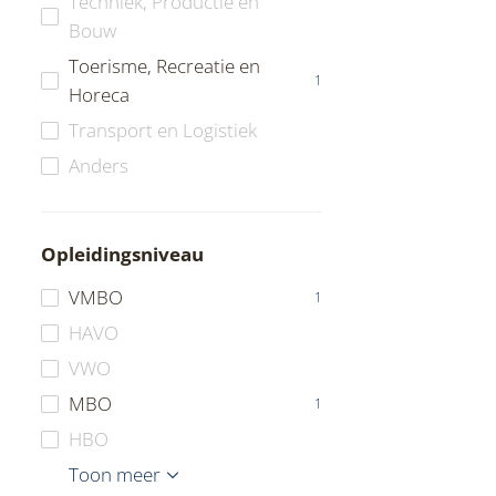
Techniek, Productie en
Bouw
Toerisme, Recreatie en
1
Horeca
Transport en Logistiek
Anders
Opleidingsniveau
VMBO
1
HAVO
VWO
MBO
1
HBO
WO
Overig
Toon meer