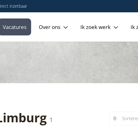
rect inzetbaar
Vacatures
Over ons
Ik zoek werk
Ik
 Limburg
Sortere
1