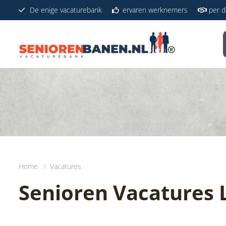
De enige vacaturebank
ervaren werknemers
per di
Home
Vacatures
Senioren Vacatures