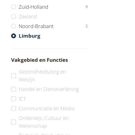
Zuid-Holland
9
Zeeland
Noord-Brabant
2
Limburg
Vakgebied en Functies
Gezondheidszorg en
Welzijn
Handel en Dienstverlening
ICT
Communicatie en Media
Onderwijs, Cultuur en
Wetenschap