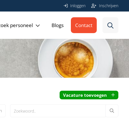
Inloggen
Inschrijven
 zoek personeel
Blogs
Contact
Vacature toevoegen
n