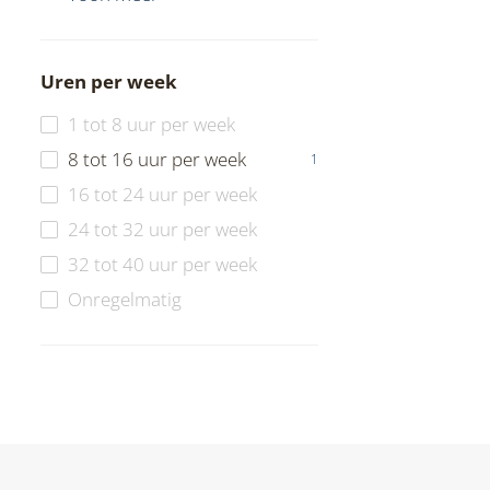
Uren per week
1 tot 8 uur per week
8 tot 16 uur per week
1
16 tot 24 uur per week
24 tot 32 uur per week
32 tot 40 uur per week
Onregelmatig